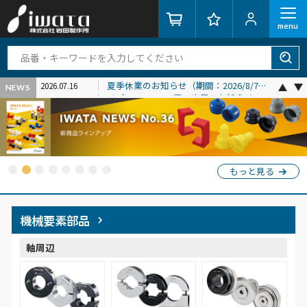
menu
センサエキスポジャパン2026 出展の
2026.08.01
お知らせ（会期：2026/9/16〜
夏季休業のお知らせ（期間：2026/8/7 ~
2026.07.16
NEWS
2026/9/18）
2026/8/16）
イプロスAI 2026 夏 出展のお知らせ
2026.07.01
（会期：2026/7/29〜2026/7/31）
価格改定のお知らせ（2026年8月1日よ
2026.06.25
り）
ものづくりワールド東京2026 出展の
2026.06.22
お知らせ（会期：2026/7/1～
センサエキスポジャパン2026 出展の
2026.08.01
2026/7/3）
お知らせ（会期：2026/9/16〜
2026/9/18）
もっと見る
機械要素部品
軸周辺