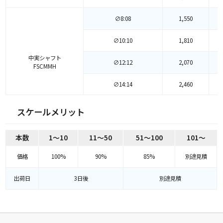
∅8:08
1,550
∅10:10
1,810
中実シャフト
∅12:12
2,070
FSCMMH
∅14:14
2,460
∅16:16
2,840
スケールメリット
本数
1～10
11～50
51～100
101～
価格
100%
90%
85%
別途見積
出荷日
3日後
別途見積