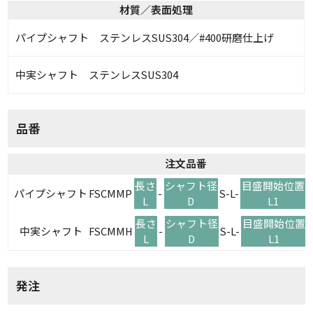
材質／表面処理
パイプシャフト ステンレスSUS304／#400研磨仕上げ
中実シャフト ステンレスSUS304
品番
注文品番
長さ
シャフト径
目盛開始位置
パイプシャフト
FSCMMP
-
S-L-
-
L
D
L1
長さ
シャフト径
目盛開始位置
中実シャフト
FSCMMH
-
S-L-
-
L
D
L1
発注