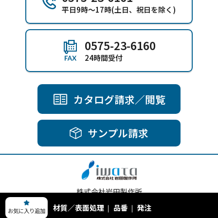
平日9時～17時(土日、祝日を除く)
0575-23-6160
24時間受付
カタログ請求／閲覧
サンプル請求
株式会社岩田製作所
〒501-3264 岐阜県関市池尻923-1
材質／表面処理
品番
発注
お気に入り追加
Copyright (C) IWATA MFG.CO.,LTD. All Rights Reserved.