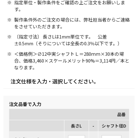
指定単位・製作条件をご確認の上ご注文をお願いしま
す。
製作条件外のご注文の場合には、弊社担当者からご連絡
をさせていただきます。
〔指定寸法〕 長さLは1mm単位です。 公差
±0.5mm（そりについては全長の0.3％以下です。）
＜価格例＞∅12中実シャフトＬ＝280ｍｍ×30本の場
合、価格3,460×スケールメリット90%＝3,114円／本と
なります。
注文仕様を入力・選択してください。
注文品番で入力
品番
長さL
-
シャフト径D
-