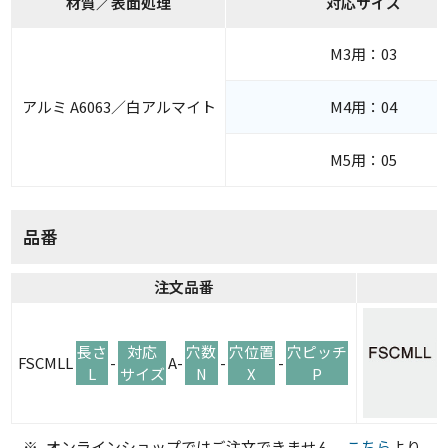
材質／表面処理
対応サイズ
M3用：03
アルミ A6063／白アルマイト
M4用：04
M5用：05
品番
注文品番
長さ
対応
穴数
穴位置
穴ピッチ
FSCMLL
-
A-
-
-
L
サイズ
N
X
P
オンラインショップではご注文できません。
こちら
より