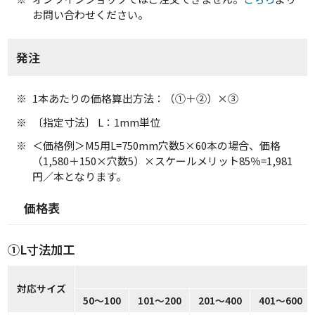
お問い合わせください。
発注
1本あたりの価格算出方法：（①＋②）×③
〔指定寸法〕 L：1mm単位
＜価格例＞M5用L=750mm穴数5×60本の場合、価格
（1,580＋150×穴数5）×スケールメリット85％=1,981
円／本となります。
価格表
①L寸法加工
対応サイズ
50～100
101～200
201～400
401～600