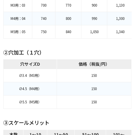
M3用：03
700
770
900
1,130
M4用：04
740
800
990
1,300
M5用：05
750
840
1,050
1,340
②穴加工（１穴）
穴サイズD
価格（税抜/円）
∅3.4（M3用）
150
∅4.5（M4用）
150
∅5.5（M5用）
150
③スケールメリット
本数
1～10
11～50
51～100
101～